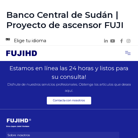
Banco Central de Sudán |
Proyecto de ascensor FUJI
Elige tu idioma
Acerca de n
Casos de p
Contacta con 
Estamos en línea las 24 horas y listos para
su consulta!
Disfrute de nuestros servicios profesionales. Obtenga los artículos que desea
aquí.
Contacta con nosotros