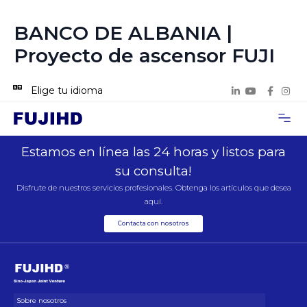
BANCO DE ALBANIA |
Proyecto de ascensor FUJI
Elige tu idioma
Acerca de n
Casos de p
Contacta con 
Estamos en línea las 24 horas y listos para
su consulta!
Disfrute de nuestros servicios profesionales. Obtenga los artículos que desea
aquí.
Contacta con nosotros