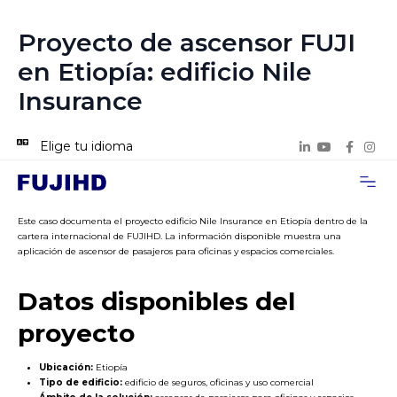
Proyecto de ascensor FUJI
en Etiopía: edificio Nile
Insurance
Elige tu idioma
Acerca de n
Casos de p
Contacta con 
Este caso documenta el proyecto edificio Nile Insurance en Etiopía dentro de la
cartera internacional de FUJIHD. La información disponible muestra una
aplicación de ascensor de pasajeros para oficinas y espacios comerciales.
Datos disponibles del
proyecto
Ubicación:
Etiopía
Tipo de edificio:
edificio de seguros, oficinas y uso comercial