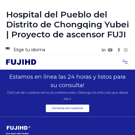
Hospital del Pueblo del
Distrito de Chongqing Yubei
| Proyecto de ascensor FUJI
Elige tu idioma
Acerca de n
Casos de p
Contacta con 
Estamos en línea las 24 horas y listos para
su consulta!
Disfrute de nuestros servicios profesionales. Obtenga los artículos que desea
aquí.
Contacta con nosotros