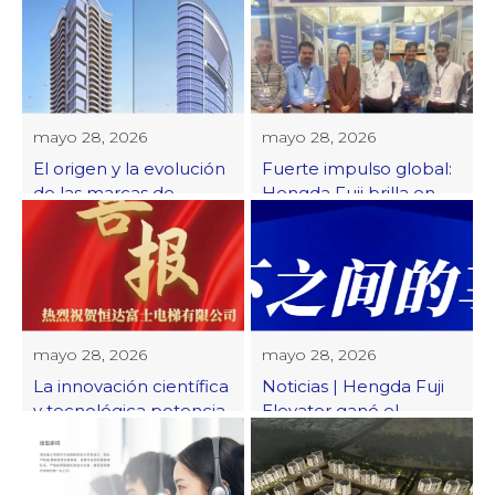
fue aprobado como
hacia el futuro 丨 ¡La
nueva empresa
Conferencia de élites
especializada y especial
de marketing global de
en la provincia de
Hengda Fuji Elevator
Zhejiang
2024 se celebró con
éxito!
mayo 28, 2026
mayo 28, 2026
El origen y la evolución
Fuerte impulso global:
de las marcas de
Hengda Fuji brilla en
ascensores “Fuji” en
2024 Bangladesh
China
International
mayo 28, 2026
mayo 28, 2026
La innovación científica
Noticias | Hengda Fuji
y tecnológica potencia
Elevator ganó el
una nueva tendencia |
premio “Top 10 de
El ascensor Hengda
influencia de marca de
Fuji ganó el premio al
ascensores global de