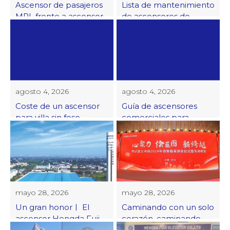
Ascensor de pasajeros
Lista de mantenimiento
MRL frente a ascensor
de ascensores de
con cuarto de
pasajeros
máquinas
agosto 4, 2026
agosto 4, 2026
Coste de un ascensor
Guía de ascensores
para villa sin foso
comerciales para
pasajeros
mayo 28, 2026
mayo 28, 2026
Un gran honorㅣ El
Caminando con un solo
ascensor Hengda Fuji
corazón, caminando