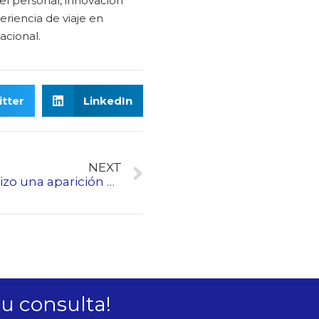
el personal, innovación
eriencia de viaje en
acional.
tter
LinkedIn
NEXT
El ascensor Hengda Fuji hizo una aparición maravillosa en la Exposición internacional de ascensores de Alemania Interlift 2023
su consulta!