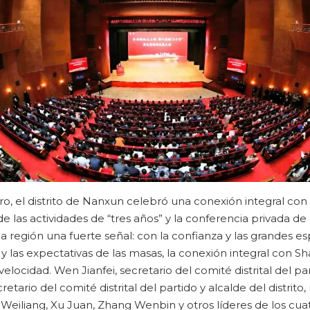
ero, el distrito de Nanxun celebró una conexión integral c
 las actividades de “tres años” y la conferencia privada d
la región una fuerte señal: con la confianza y las grandes es
 y las expectativas de las masas, la conexión integral con Sha
velocidad. Wen Jianfei, secretario del comité distrital del p
etario del comité distrital del partido y alcalde del distrito, 
u Weiliang, Xu Juan, Zhang Wenbin y otros líderes de los cua