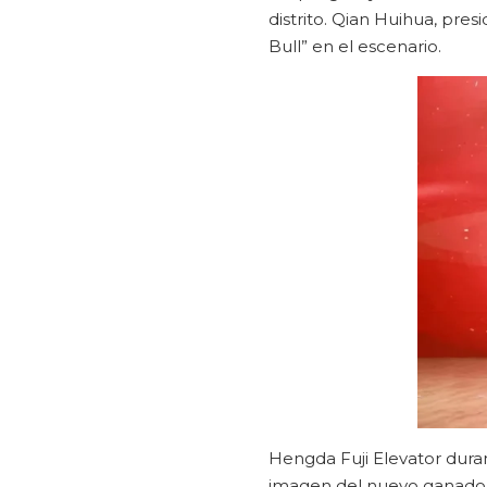
distrito. Qian Huihua, pres
Bull” en el escenario.
Hengda Fuji Elevator duran
imagen del nuevo ganado”,