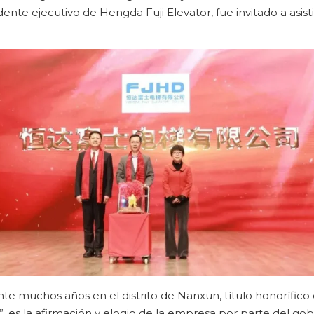
idente ejecutivo de Hengda Fuji Elevator, fue invitado a asist
te muchos años en el distrito de Nanxun, título honorífico
 es la afirmación y elogio de la empresa por parte del gob