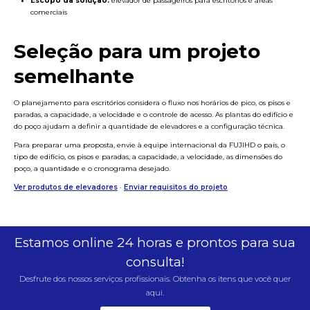
Escopo da solução:
elevador de passageiros para escritórios e áreas
comerciais
Seleção para um projeto
semelhante
O planejamento para escritórios considera o fluxo nos horários de pico, os pisos e
paradas, a capacidade, a velocidade e o controle de acesso. As plantas do edifício e
do poço ajudam a definir a quantidade de elevadores e a configuração técnica.
Para preparar uma proposta, envie à equipe internacional da FUJIHD o país, o
tipo de edifício, os pisos e paradas, a capacidade, a velocidade, as dimensões do
poço, a quantidade e o cronograma desejado.
Ver produtos de elevadores
·
Enviar requisitos do projeto
Estamos online 24 horas e prontos para sua
consulta!
Desfrute dos nossos serviços profissionais. Obtenha os itens que você quer
aqui.