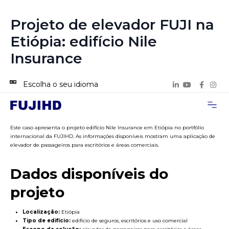
Projeto de elevador FUJI na
Etiópia: edifício Nile
Insurance
Escolha o seu idioma
Página inicial
Sobre nós
Casos de Pro
Entre em contat
Este caso apresenta o projeto edifício Nile Insurance em Etiópia no portfólio
internacional da FUJIHD. As informações disponíveis mostram uma aplicação de
elevador de passageiros para escritórios e áreas comerciais.
Dados disponíveis do
projeto
Localização:
Etiópia
Tipo de edifício:
edifício de seguros, escritórios e uso comercial