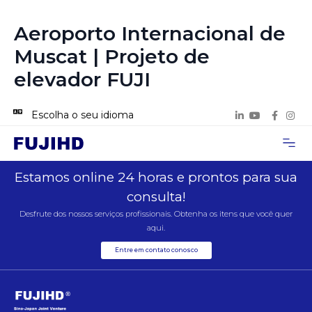
Aeroporto Internacional de
Muscat | Projeto de
elevador FUJI
Escolha o seu idioma
Página inicial
Sobre nós
Casos de Pro
Entre em contat
Estamos online 24 horas e prontos para sua
consulta!
Desfrute dos nossos serviços profissionais. Obtenha os itens que você quer
aqui.
Entre em contato conosco