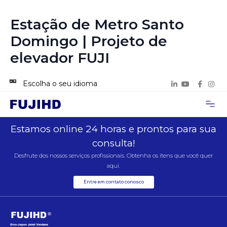
Estação de Metro Santo
Domingo | Projeto de
elevador FUJI
Escolha o seu idioma
Página inicial
Sobre nós
Casos de Pro
Entre em contat
Estamos online 24 horas e prontos para sua
consulta!
Desfrute dos nossos serviços profissionais. Obtenha os itens que você quer
aqui.
Entre em contato conosco